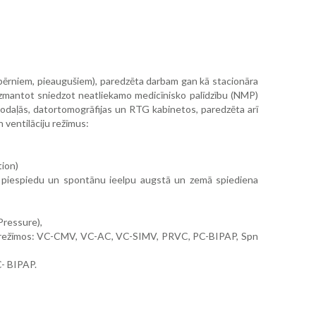
 bērniem, pieaugušiem), paredzēta darbam gan kā stacionāra
 izmantot sniedzot neatliekamo medicīnisko palīdzību (NMP)
nodaļās, datortomogrāfijas un RTG kabinetos, paredzēta arī
n ventilāciju režīmus:
tion)
ļauj piespiedu un spontānu ieelpu augstā un zemā spiediena
Pressure),
ijas režīmos: VC-CMV, VC-AC, VC-SIMV, PRVC, PC-BIPAP, Spn
C- BIPAP.