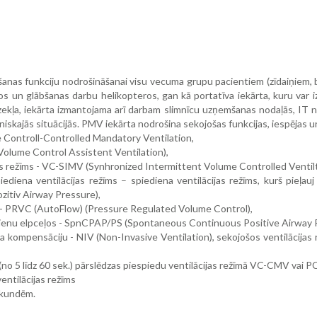
ošanas funkciju nodrošināšanai visu vecuma grupu pacientiem (zīdaiņiem,
s un glābšanas darbu helikopteros, gan kā portatīva iekārta, kuru var
zekļa, iekārta izmantojama arī darbam slimnīcu uzņemšanas nodaļās, IT 
niskajās situācijās. PMV iekārta nodrošina sekojošas funkcijas, iespējas u
e Controll-Controlled Mandatory Ventilation,
(Volume Control Assistent Ventilation),
ijas režīms - VC-SIMV (Synhronized Intermittent Volume Controlled Ventil
spiediena ventilācijas režīms – spiediena ventilācijas režīms, kurš pie
zitiv Airway Pressure),
ms - PRVC (AutoFlow) (Pressure Regulated Volume Control),
iedienu elpceļos - SpnCPAP/PS (Spontaneous Continuous Positive Airway 
puma kompensāciju - NIV (Non-Invasive Ventilation), sekojošos ventilāc
s (no 5 līdz 60 sek.) pārslēdzas piespiedu ventilācijas režīmā VC-CMV vai P
entilācijas režīms
ekundēm.