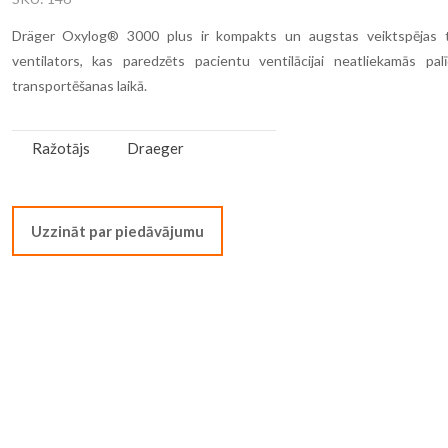
Dräger Oxylog® 3000 plus ir kompakts un augstas veiktspējas t
ventilators, kas paredzēts pacientu ventilācijai neatliekamās pal
transportēšanas laikā.
Vairāk
Ražotājs
Draeger
informācijas
Uzzināt par piedāvājumu