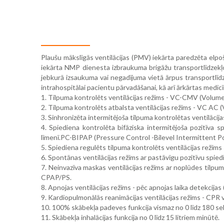
Plaušu mākslīgās ventilācijas (PMV) iekārta paredzēta elp
iekārta NMP dienesta izbraukuma brigāžu transportlīdzekļo
jebkurā izsaukuma vai negadījuma vietā ārpus transportlīd
intrahospitālai pacientu pārvadāšanai, kā arī ārkārtas medicī
1. Tilpuma kontrolēts ventilācijas režīms - VC-CMV (Volum
2. Tilpuma kontrolēts atbalsta ventilācijas režīms - VC AC 
3. Sinhronizēta intermitējoša tilpuma kontrolētas ventilāc
4. Spiediena kontrolēta bifāziska intermitējoša pozitīva 
līmenī.PC-BIPAP (Pressure Control -Bilevel Intermittent Po
5. Spiediena regulēts tilpuma kontrolēts ventilācijas režī
6. Spontānas ventilācijas režīms ar pastāvīgu pozitīvu sp
7. Neinvazīva maskas ventilācijas režīms ar noplūdes til
CPAP/PS.
8. Apnojas ventilācijas režīms - pēc apnojas laika detekcija
9. Kardiopulmonālās reanimācijas ventilācijas režīms - CPR v
10. 100% skābekļa padeves funkcija vismaz no 0 līdz 180 s
11. Skābekļa inhalācijas funkcija no 0 līdz 15 litriem minūtē.