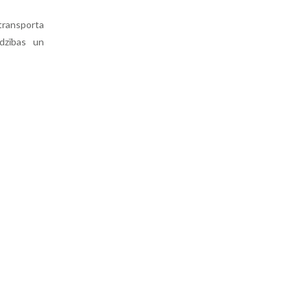
ransporta
īdzības un