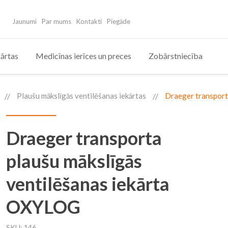
Jaunumi
Par mums
Kontakti
Piegāde
ārtas
Medicīnas ierīces un preces
Zobārstniecība
Plaušu mākslīgās ventilēšanas iekārtas
Draeger transport
Draeger transporta
plaušu mākslīgās
ventilēšanas iekārta
OXYLOG
SKU
146