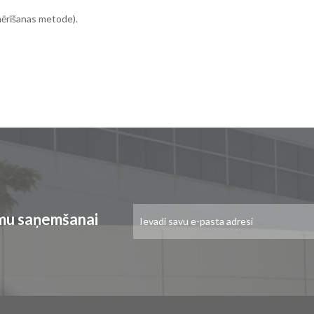
mērīšanas metode).
Pieteikties
umu saņemšanai
jaunumu
saņemšanai: