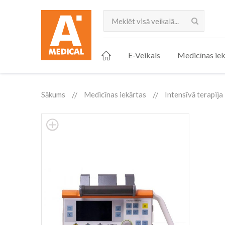
Meklēt
E-Veikals
Medicīnas iek
Sākums
Medicīnas iekārtas
Intensīvā terapija
Skip
to
the
end
of
the
images
gallery