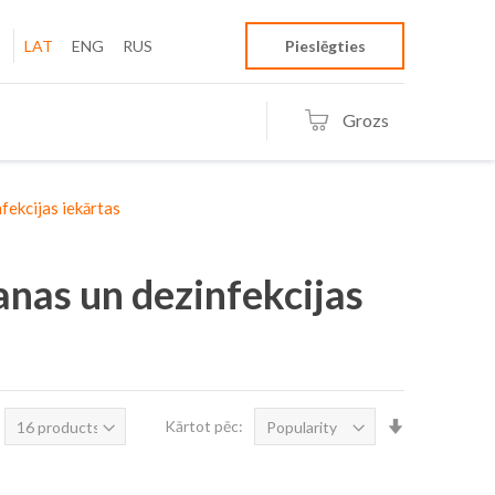
LAT
ENG
RUS
Pieslēgties
Grozs
fekcijas iekārtas
nas un dezinfekcijas
Iestatīt
Kārtot pēc:
augošā
secībā