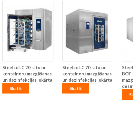
Steelco LC 20 ratu un
Steelco LC 70 ratu un
Steel
konteineru mazgāšanas
konteineru mazgāšanas
BOT 
un dezinfekcijas iekārta
un dezinfekcijas iekārta
mazg
dezin
Skatīt
Skatīt
S