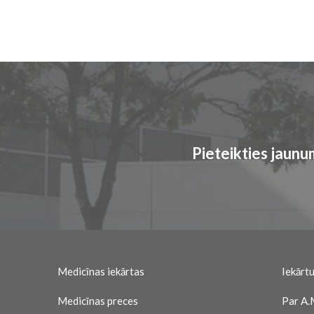
Pieteikties jaun
Medicīnas iekārtas
Iekārtu
Medicīnas preces
Par A.