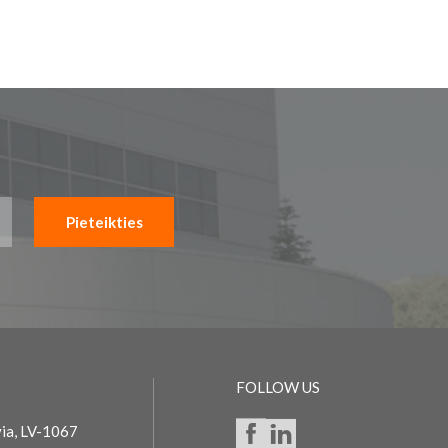
Pieteikties
FOLLOW US
via, LV-1067