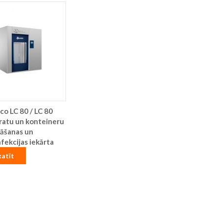
co LC 80 / LC 80
ratu un konteineru
āšanas un
fekcijas iekārta
katīt