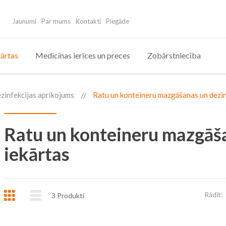
Jaunumi
Par mums
Kontakti
Piegāde
ārtas
Medicīnas ierīces un preces
Zobārstniecība
dezinfekcijas aprīkojums
Ratu un konteineru mazgāšanas un dezin
Ratu un konteineru mazgāša
iekārtas
Režģis
Saraksts
Rādīt:
3
Produkti