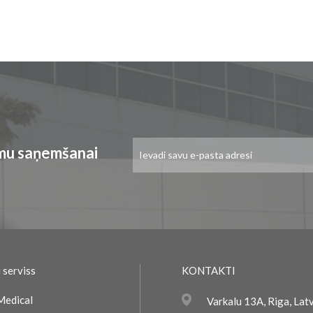
Pieteikties
umu saņemšanai
jaunumu
saņemšanai:
 serviss
KONTAKTI
Medical
Varkalu 13A, Riga, Lat