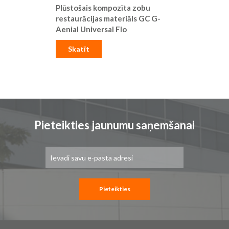
Plūstošais kompozīta zobu
restaurācijas materiāls GC G-
Aenial Universal Flo
Skatīt
Pieteikties jaunumu saņemšanai
Pieteikties
jaunumu
saņemšanai:
Pieteikties