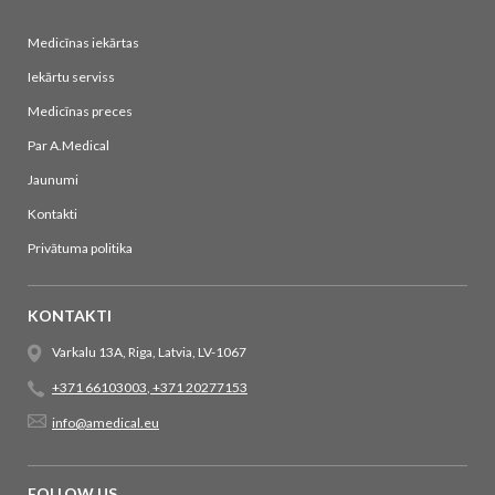
Medicīnas iekārtas
Iekārtu serviss
Medicīnas preces
Par A.Medical
Jaunumi
Kontakti
Privātuma politika
KONTAKTI
Varkalu 13A, Riga, Latvia, LV-1067
+371 66103003
,
+371 20277153
info@amedical.eu
FOLLOW US