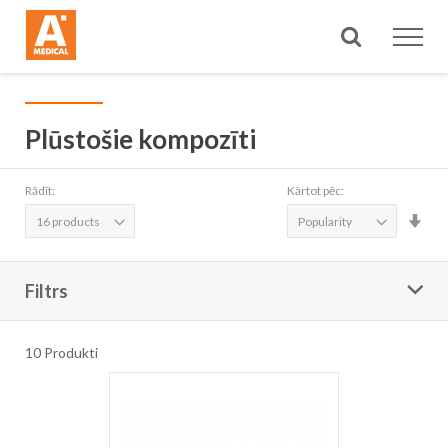
Meklēt
Plūstošie kompozīti
Rādīt:
Kārtot pēc:
Iest
aug
sec
Filtrs
10
Produkti