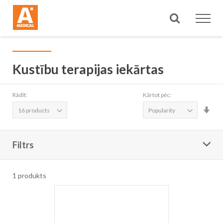
Meklēt
Kustību terapijas iekārtas
Rādīt:
Kārtot pēc:
Iest
aug
sec
Filtrs
1
produkts