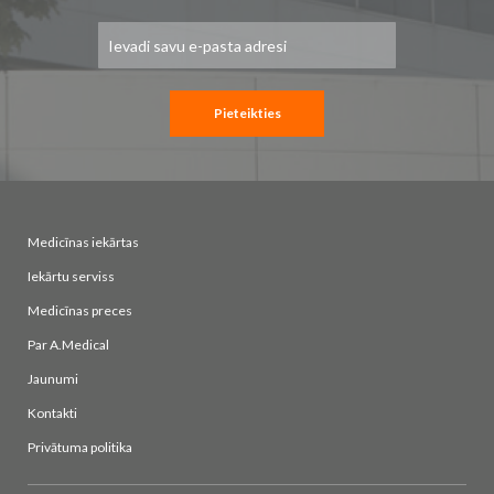
Pieteikties
jaunumu
saņemšanai:
Pieteikties
Medicīnas iekārtas
Iekārtu serviss
Medicīnas preces
Par A.Medical
Jaunumi
Kontakti
Privātuma politika