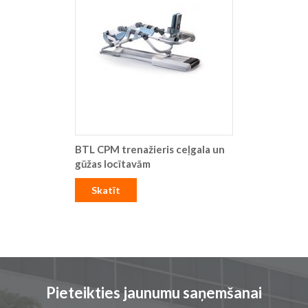
BTL CPM trenažieris ceļgala un
gūžas locītavām
Skatīt
Pieteikties jaunumu saņemšanai