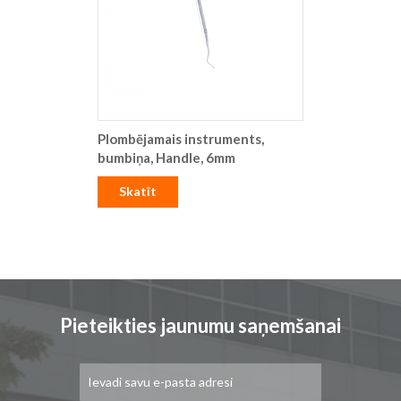
Plombējamais instruments,
bumbiņa, Handle, 6mm
Skatīt
Pieteikties jaunumu saņemšanai
Pieteikties
jaunumu
saņemšanai: