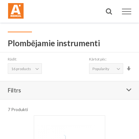
Meklēt
Plombējamie instrumenti
Rādīt:
Kārtot pēc:
Iest
aug
sec
Filtrs
7
Produkti