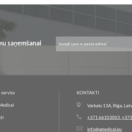
Pieteikties
umu saņemšanai
jaunumu
saņemšanai:
 serviss
KONTAKTI
Medical
Varkalu 13A, Riga, Lat
ti
+371 66103003
,
+371
info@amedical.eu