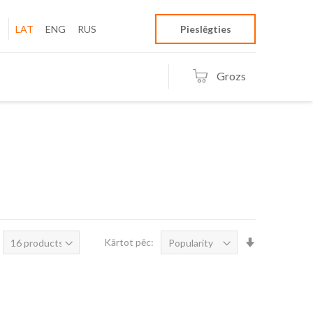
LAT
ENG
RUS
Pieslēgties
Grozs
Iestatīt
Kārtot pēc:
augošā
secībā