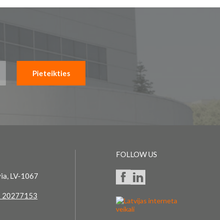
Pieteikties
FOLLOW US
via, LV-1067
 20277153