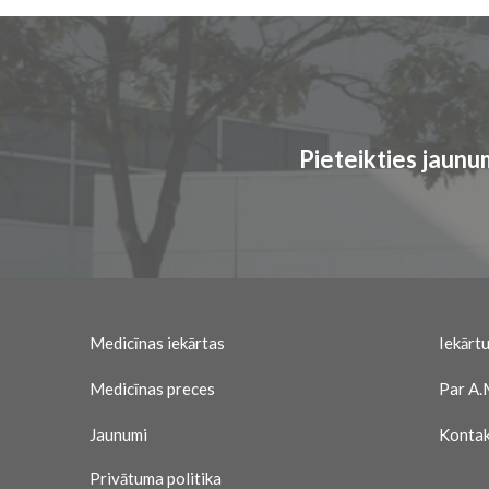
Pieteikties jaun
Medicīnas iekārtas
Iekārtu
Medicīnas preces
Par A.
Jaunumi
Kontak
Privātuma politika