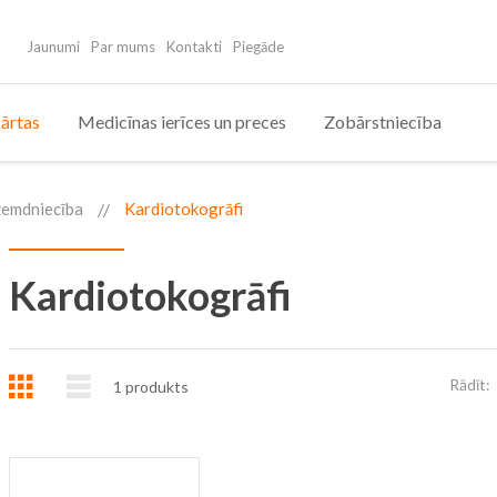
Jaunumi
Par mums
Kontakti
Piegāde
ārtas
Medicīnas ierīces un preces
Zobārstniecība
zemdniecība
Kardiotokogrāfi
Kardiotokogrāfi
Režģis
Saraksts
Rādīt:
1
produkts