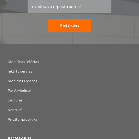
Pieteikties
jaunumu
saņemšanai:
Pieteikties
Medicīnas iekārtas
Iekārtu serviss
Medicīnas preces
Par A.Medical
Jaunumi
Kontakti
Privātuma politika
KONTAKTI