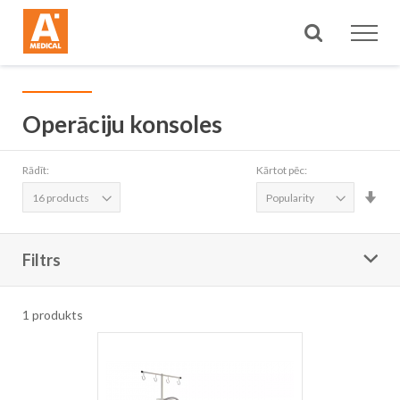
Meklēt
Operāciju konsoles
Rādīt:
Kārtot pēc:
Iest
aug
sec
Filtrs
1
produkts