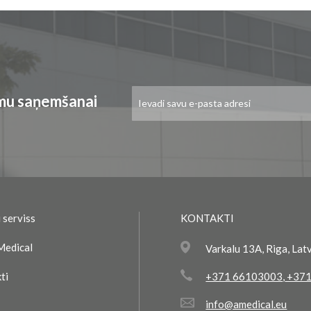
Pieteikties
umu saņemšanai
jaunumu
saņemšanai:
 serviss
KONTAKTI
Medical
Varkalu 13A, Riga, Lat
ti
+371 66103003
,
+371
info@amedical.eu