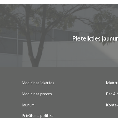
Pieteikties jaun
Medicīnas iekārtas
Iekārtu
Medicīnas preces
Par A.
Jaunumi
Kontak
Privātuma politika