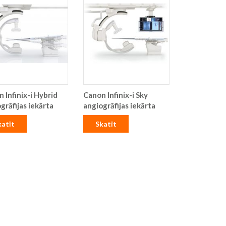
 Infinix-i Hybrid
Canon Infinix-i Sky
grāfijas iekārta
angiogrāfijas iekārta
katīt
Skatīt