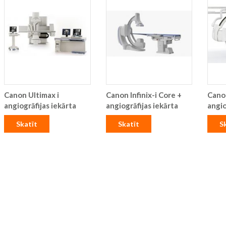
Canon Ultimax i
Canon Infinix-i Core +
Canon
angiogrāfijas iekārta
angiogrāfijas iekārta
angio
Skatīt
Skatīt
S