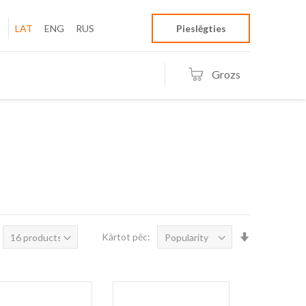
LAT
ENG
RUS
Pieslēgties
Grozs
Iestatīt
Kārtot pēc:
augošā
secībā