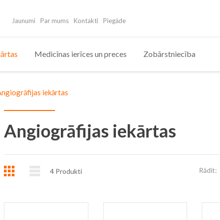
Jaunumi
Par mums
Kontakti
Piegāde
ārtas
Medicīnas ierīces un preces
Zobārstniecība
ngiogrāfijas iekārtas
Angiogrāfijas iekārtas
Režģis
Saraksts
Rādīt:
4
Produkti