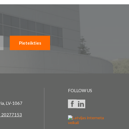
Pieteikties
FOLLOW US
via, LV-1067
 20277153