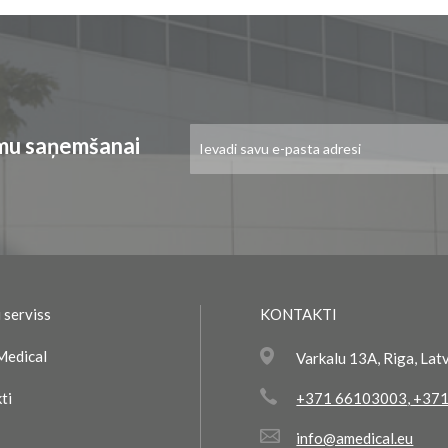
Pieteikties
umu saņemšanai
jaunumu
saņemšanai:
 serviss
KONTAKTI
Medical
Varkalu 13A, Riga, Lat
ti
+371 66103003
,
+371
info@amedical.eu