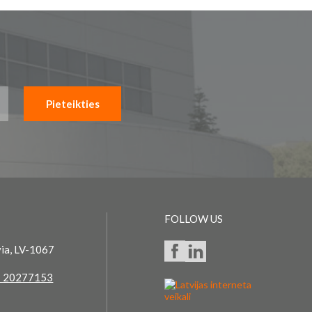
Pieteikties
FOLLOW US
via, LV-1067
 20277153