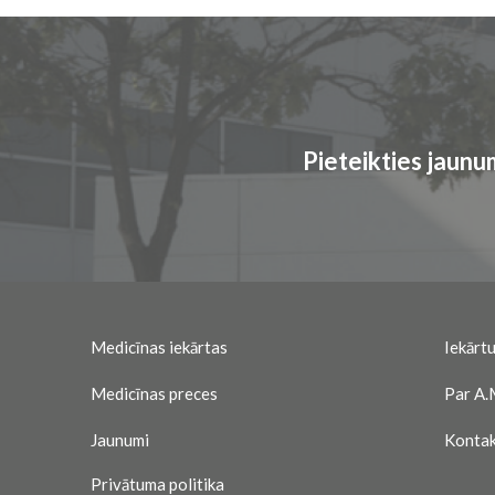
Pieteikties jaun
Medicīnas iekārtas
Iekārtu
Medicīnas preces
Par A.
Jaunumi
Kontak
Privātuma politika