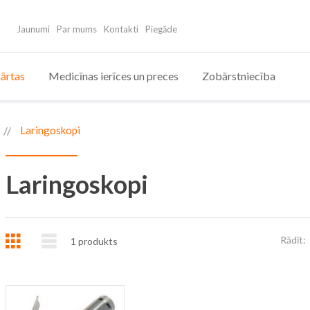
Jaunumi
Par mums
Kontakti
Piegāde
ārtas
Medicīnas ierīces un preces
Zobārstniecība
Laringoskopi
Laringoskopi
Režģis
Saraksts
Rādīt:
1
produkts