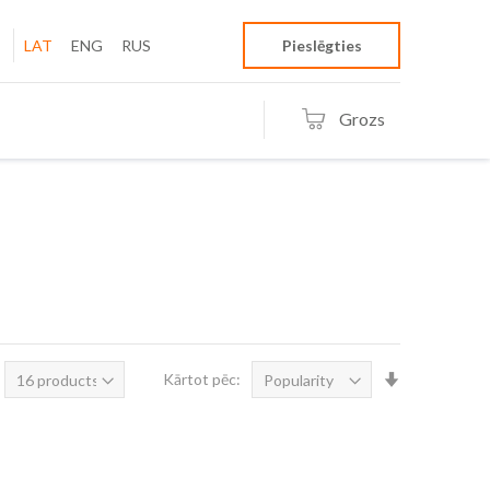
LAT
ENG
RUS
Pieslēgties
Grozs
Iestatīt
Kārtot pēc:
augošā
secībā