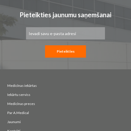
Pieteikties jaunumu saņemšanai
Pieteikties
jaunumu
saņemšanai:
Pieteikties
Medicīnas iekārtas
Iekārtu serviss
Medicīnas preces
Par A.Medical
Jaunumi
Kontakti