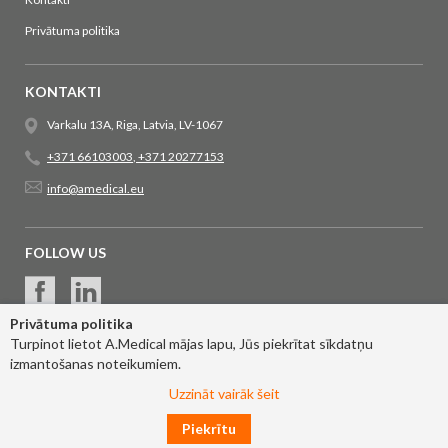
Privātuma politika
KONTAKTI
Varkalu 13A, Riga, Latvia, LV-1067
+371 66103003
,
+371 20277153
info@amedical.eu
FOLLOW US
Privātuma politika
Turpinot lietot A.Medical mājas lapu, Jūs piekrītat sīkdatņu
izmantošanas noteikumiem.
Uzzināt vairāk šeit
Piekrītu
© 2017