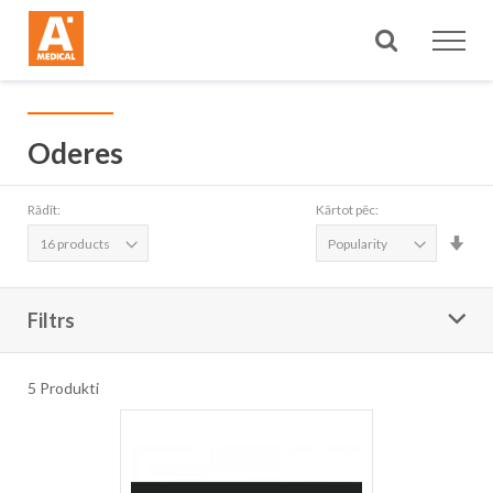
Meklēt
Oderes
Rādīt:
Kārtot pēc:
Iest
aug
sec
Filtrs
5
Produkti