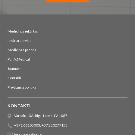
Medicīnas iekārtas
Iekārtu serviss
Medicīnas preces
Par A.Medical
Jaunumi
Kontakti
Privātuma politika
KONTAKTI
Varkalu 13A, Riga, Latvia, LV-1067
+371 66103003
,
+371 20277153
info@amedical.eu