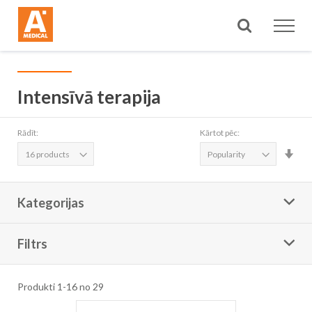
Meklēt
Intensīvā terapija
Rādīt:
Kārtot pēc:
Iest
aug
sec
Kategorijas
Filtrs
Produkti
1
-
16
no
29