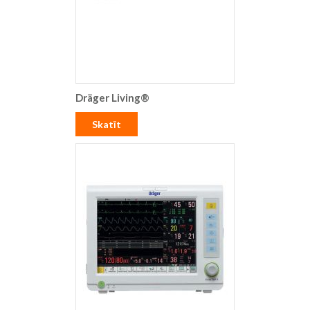
Dräger Living®
Skatīt