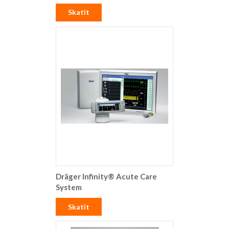
Skatīt
Dräger Infinity® Acute Care
System
Skatīt