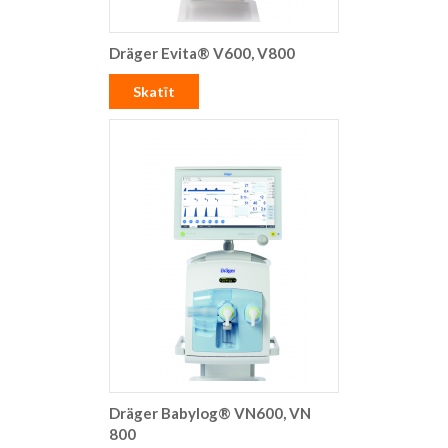
Dräger Evita® V600, V800
Skatīt
Dräger Babylog® VN600, VN
800