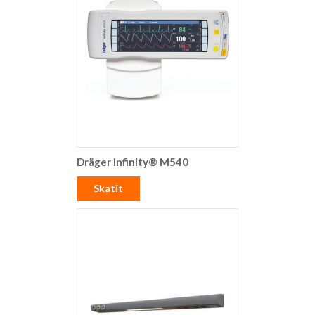
Dräger Infinity® M540
Skatīt