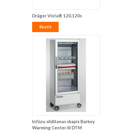
Dräger Vista® 120,120s
Skatīt
Infūzu sildīšanas skapis Barkey
Warming Center III DTM