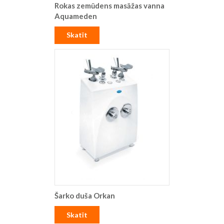
Rokas zemūdens masāžas vanna
Aquameden
Skatīt
Šarko duša Orkan
Skatīt