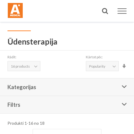
Meklēt
Ūdensterapija
Rādīt:
Kārtot pēc:
Iest
aug
sec
Kategorijas
Filtrs
Produkti
1
-
16
no
18