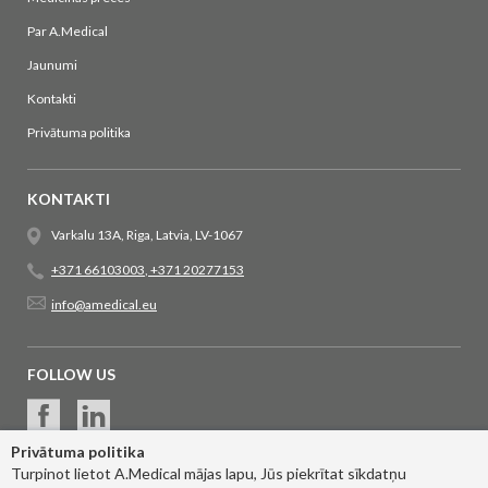
Par A.Medical
Jaunumi
Kontakti
Privātuma politika
KONTAKTI
Varkalu 13A, Riga, Latvia, LV-1067
+371 66103003
,
+371 20277153
info@amedical.eu
FOLLOW US
Privātuma politika
Turpinot lietot A.Medical mājas lapu, Jūs piekrītat sīkdatņu