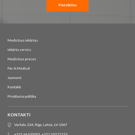
Pieteikties
Medicīnas iekārtas
Iekārtu serviss
Medicīnas preces
Par A.Medical
Jaunumi
Kontakti
Privātuma politika
KONTAKTI
Varkalu 13A, Riga, Latvia, LV-1067
+371 66103003
,
+371 20277153