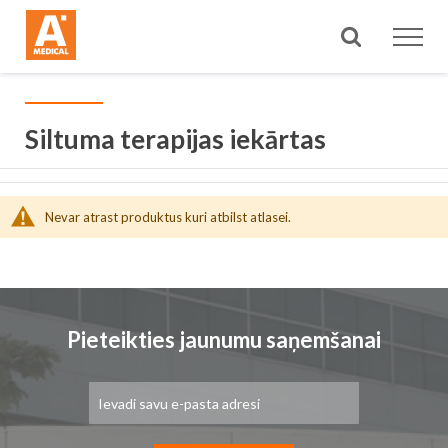
Meklēt
Siltuma terapijas iekārtas
Nevar atrast produktus kuri atbilst atlasei.
Pieteikties jaunumu saņemšanai
Pieteikties
jaunumu
saņemšanai: