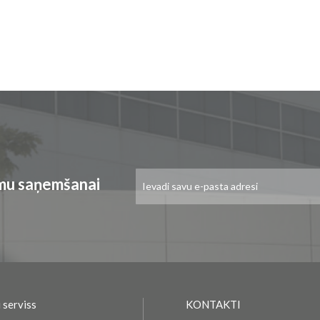
Pieteikties
umu saņemšanai
jaunumu
saņemšanai:
 serviss
KONTAKTI