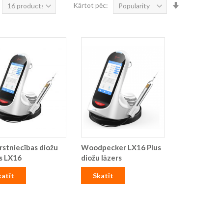
Iestatīt
Kārtot pēc:
augošā
secībā
stniecības diožu
Woodpecker LX16 Plus
s LX16
diožu lāzers
katīt
Skatīt