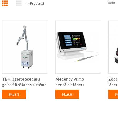
Režģis
Saraksts
Rādīt:
4
Produkti
TBH lāzerprocedūru
Medency Primo
Zobār
gaisa filtrēšanas sistēma
dentālais lāzers
lāzer
Skatīt
Skatīt
S