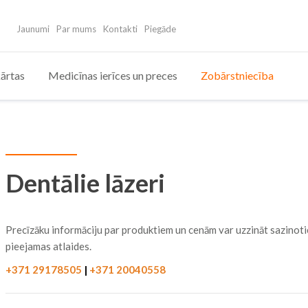
Jaunumi
Par mums
Kontakti
Piegāde
ārtas
Medicīnas ierīces un preces
Zobārstniecība
Dentālie lāzeri
Precīzāku informāciju par produktiem un cenām var uzzināt sazinoti
pieejamas atlaides.
+371 29178505
|
+371 20040558