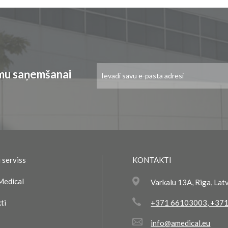
Pieteikties
umu saņemšanai
jaunumu
saņemšanai:
 serviss
KONTAKTI
Medical
Varkalu 13A, Riga, Lat
ti
+371 66103003
,
+371
info@amedical.eu