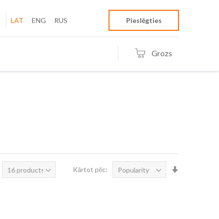
LAT
ENG
RUS
Pieslēgties
Grozs
Iestatīt
Kārtot pēc:
augošā
secībā