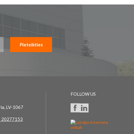
Pieteikties
FOLLOW US
via, LV-1067
 20277153