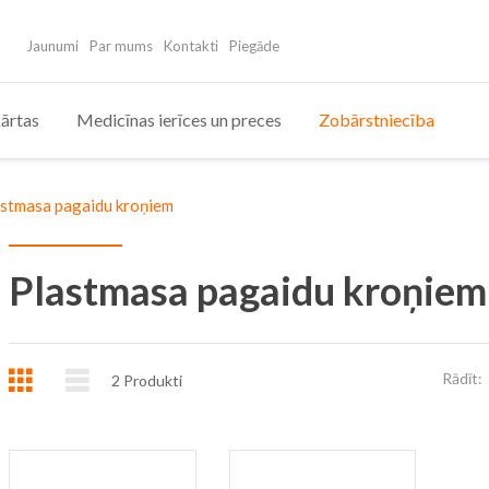
Jaunumi
Par mums
Kontakti
Piegāde
ārtas
Medicīnas ierīces un preces
Zobārstniecība
stmasa pagaidu kroņiem
Plastmasa pagaidu kroņiem
Režģis
Saraksts
Rādīt:
2
Produkti