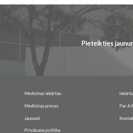
Pieteikties jaun
Medicīnas iekārtas
Iekārtu
Medicīnas preces
Par A.
Jaunumi
Kontak
Privātuma politika