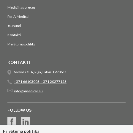
Medicīnas preces
Par A.Medical
Jaunumi
Kontakti
Privātuma politika
KONTAKTI
Varkalu 13A, Riga, Latvia, LV-1067
+371 66103003
,
+371 20277153
info@amedical.eu
FOLLOW US
Privātuma politika