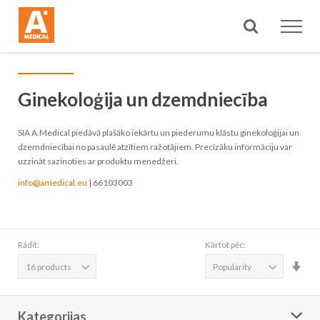
Meklēt
Ginekoloģija un dzemdniecība
SIA A.Medical piedāvā plašāko iekārtu un piederumu klāstu ginekoloģijai un
dzemdniecībai no pasaulē atzītiem ražotājiem. Precīzāku informāciju var
uzzināt sazinoties ar produktu menedžeri.
info@amedical.eu
| 66103003
Rādīt:
Kārtot pēc:
Iest
aug
sec
Kategorijas