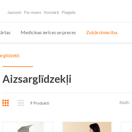
Jaunumi
Par mums
Kontakti
Piegāde
ārtas
Medicīnas ierīces un preces
Zobārstniecība
arglīdzekļi
Aizsarglīdzekļi
Režģis
Saraksts
Rādīt:
9
Produkti