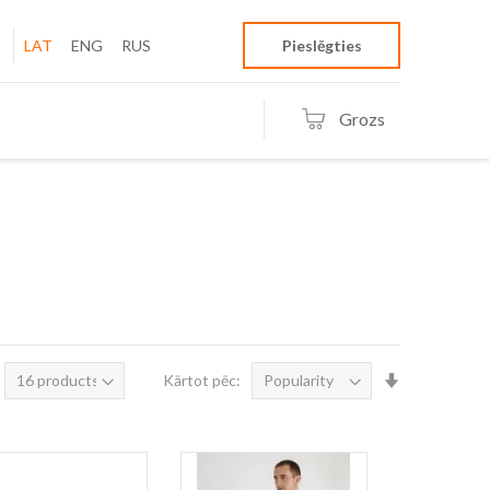
LAT
ENG
RUS
Pieslēgties
Grozs
Iestatīt
Kārtot pēc:
augošā
secībā