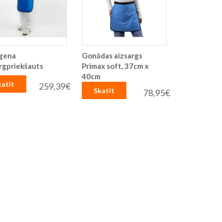
gena
Gonādas aizsargs
rgpriekšauts
Primax soft, 37cm x
40cm
katīt
259,39€
Skatīt
78,95€