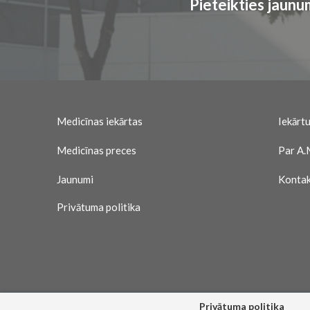
Pieteikties jaun
Medicīnas iekārtas
Iekārtu
Medicīnas preces
Par A.
Jaunumi
Kontak
Privātuma politika
Privātuma politika