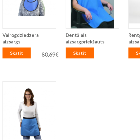
Vairogdziedzera
Dentālais
Rent
aizsargs
aizsargpriekšauts
aizsa
Skatīt
Skatīt
S
80,69€