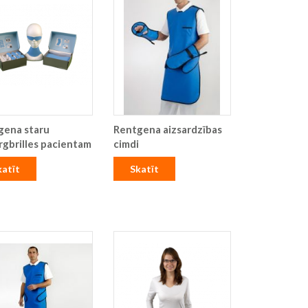
gena staru
Rentgena aizsardzības
rgbrilles pacientam
cimdi
katīt
Skatīt