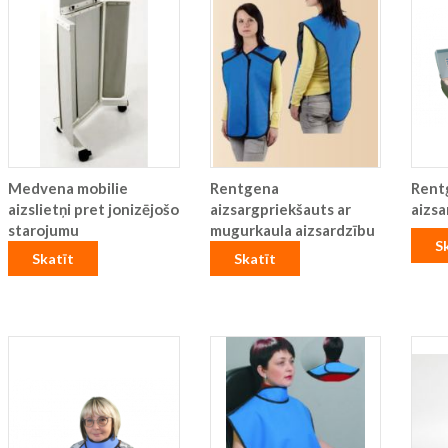
Medvena mobilie
Rentgena
Rent
aizslietņi pret jonizējošo
aizsargpriekšauts ar
aizsa
starojumu
mugurkaula aizsardzību
S
Skatīt
Skatīt