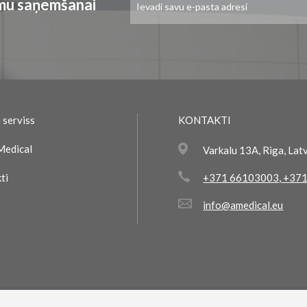
umu saņemšanai
jaunumu
saņemšanai:
 serviss
KONTAKTI
Medical
Varkalu 13A, Riga, Lat
ti
+371 66103003
,
+371
info@amedical.eu