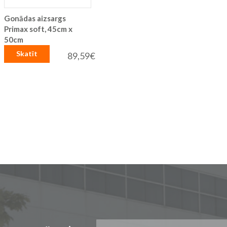
Gonādas aizsargs
Primax soft, 45cm x
50cm
Skatīt
89,59€
Pieteikties