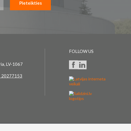
Pieteikties
FOLLOW US
via, LV-1067
 20277153