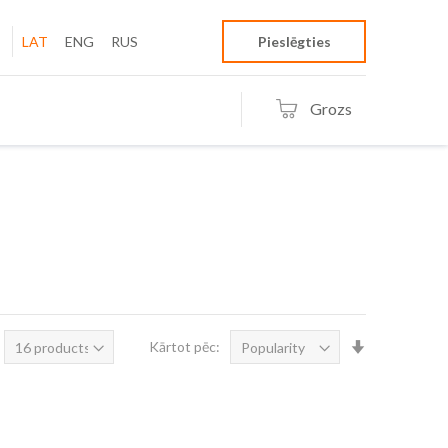
LAT
ENG
RUS
Pieslēgties
Grozs
Iestatīt
Kārtot pēc:
augošā
secībā