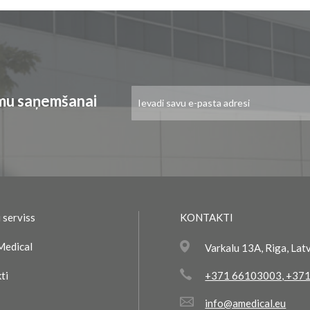
Pieteikties
umu saņemšanai
jaunumu
saņemšanai:
 serviss
KONTAKTI
Medical
Varkalu 13A, Riga, Lat
ti
+371 66103003
,
+371
info@amedical.eu