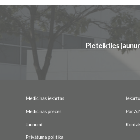
Pieteikties jaun
Medicīnas iekārtas
Iekārtu
Medicīnas preces
Par A.
Jaunumi
Kontak
Privātuma politika