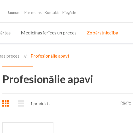
Jaunumi
Par mums
Kontakti
Piegāde
ārtas
Medicīnas ierīces un preces
Zobārstniecība
ības preces
Profesionālie apavi
Profesionālie apavi
Režģis
Saraksts
Rādīt:
1
produkts