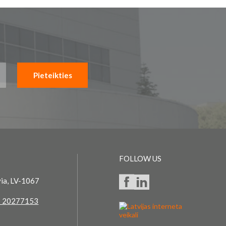
Pieteikties
FOLLOW US
via, LV-1067
 20277153