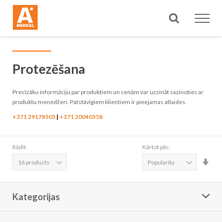
Meklēt
Protezēšana
Precīzāku informāciju par produktiem un cenām var uzzināt sazinoties ar
produktu menedžeri. Patstāvīgiem klientiem ir pieejamas atlaides.
+371 29178505
|
+371 20040558
Rādīt:
Kārtot pēc:
Iest
aug
sec
Kategorijas