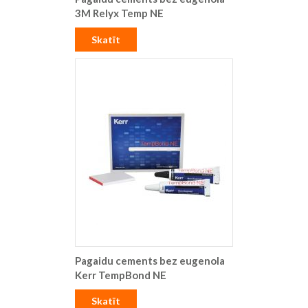
3M Relyx Temp NE
Skatīt
Pagaidu cements bez eugenola
Kerr TempBond NE
Skatīt