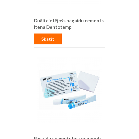
Duāli cietējošs pagaidu cements
Itena Dentotemp
Skatīt
Pagaidu cements bez eugenola