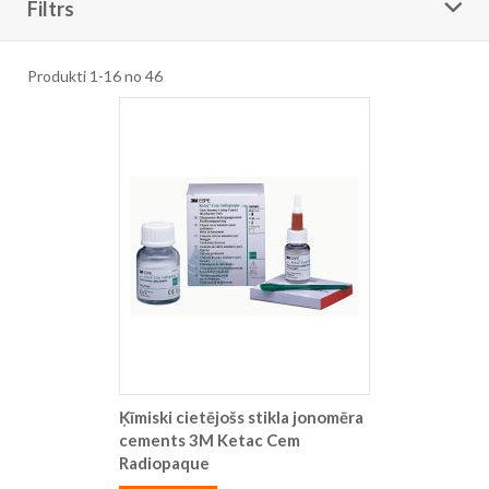
Filtrs
Produkti
1
-
16
no
46
Ķīmiski cietējošs stikla jonomēra
cements 3M Ketac Cem
Radiopaque