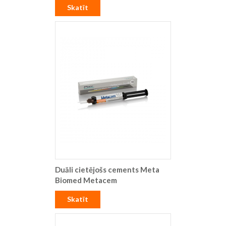
Skatīt
Duāli cietējošs cements Meta
Biomed Metacem
Skatīt