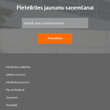
Pieteikties jaunumu saņemšanai
Pieteikties
jaunumu
saņemšanai:
Pieteikties
Medicīnas iekārtas
Iekārtu serviss
Medicīnas preces
Par A.Medical
Jaunumi
Kontakti