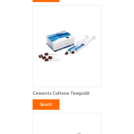
Cements Coltene TempoSil
Skatīt