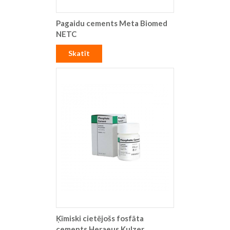
Pagaidu cements Meta Biomed
NETC
Skatīt
Ķīmiski cietējošs fosfāta
cements Heraeus Kulzer