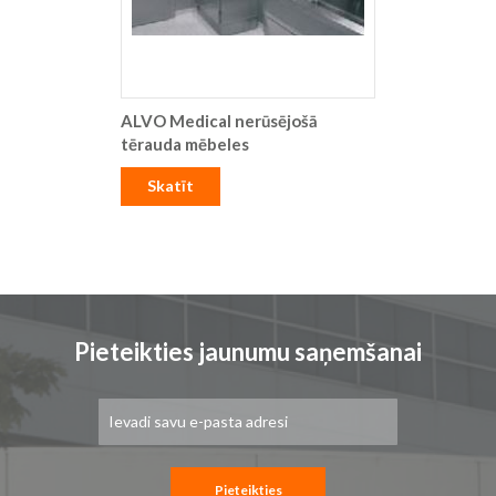
ALVO Medical nerūsējošā
tērauda mēbeles
Skatīt
Pieteikties jaunumu saņemšanai
Pieteikties
jaunumu
saņemšanai:
Pieteikties