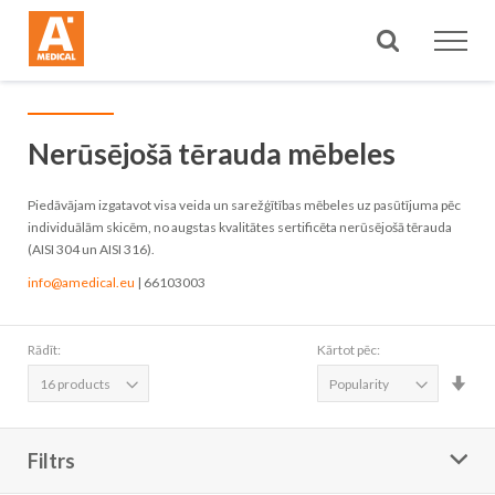
Meklēt
Nerūsējošā tērauda mēbeles
Piedāvājam izgatavot visa veida un sarežģītības mēbeles uz pasūtījuma pēc
individuālām skicēm, no augstas kvalitātes sertificēta nerūsējošā tērauda
(AISI 304 un AISI 316).
info@amedical.eu
| 66103003
Rādīt:
Kārtot pēc:
Iest
aug
sec
Filtrs