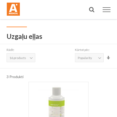
Meklēt
Uzgaļu eļļas
Rādīt:
Kārtot pēc:
Iest
aug
sec
3
Produkti