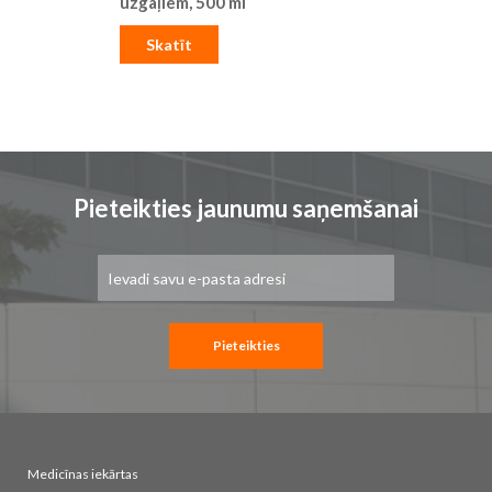
uzgaļiem, 500 ml
Skatīt
Pieteikties jaunumu saņemšanai
Pieteikties
jaunumu
saņemšanai:
Pieteikties
Medicīnas iekārtas