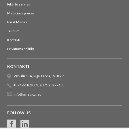
Iekārtu serviss
Medicīnas preces
Par A.Medical
Jaunumi
Kontakti
Privātuma politika
KONTAKTI
Varkalu 13A, Riga, Latvia, LV-1067
+371 66103003
,
+371 20277153
info@amedical.eu
FOLLOW US