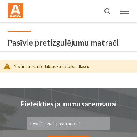
Meklēt
Pasīvie pretizgulējumu matrači
Nevar atrast produktus kuri atbilst atlasei.
Pieteikties jaunumu saņemšanai
Pieteikties
jaunumu
saņemšanai: