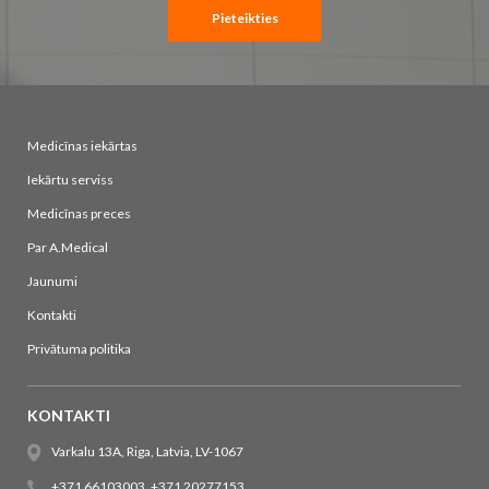
Pieteikties
Medicīnas iekārtas
Iekārtu serviss
Medicīnas preces
Par A.Medical
Jaunumi
Kontakti
Privātuma politika
KONTAKTI
Varkalu 13A, Riga, Latvia, LV-1067
+371 66103003
,
+371 20277153