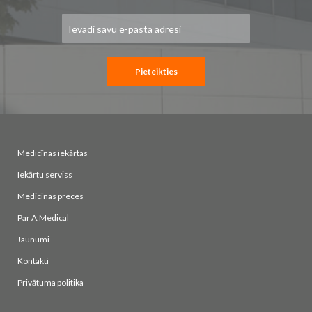
Pieteikties
jaunumu
saņemšanai:
Pieteikties
Medicīnas iekārtas
Iekārtu serviss
Medicīnas preces
Par A.Medical
Jaunumi
Kontakti
Privātuma politika