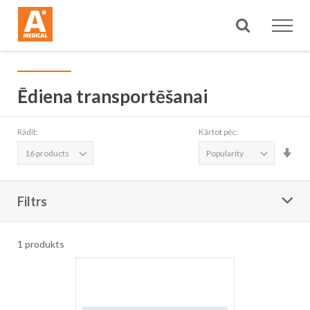
Meklēt
Ēdiena transportēšanai
Rādīt:
Kārtot pēc:
Iest
aug
sec
Filtrs
1
produkts