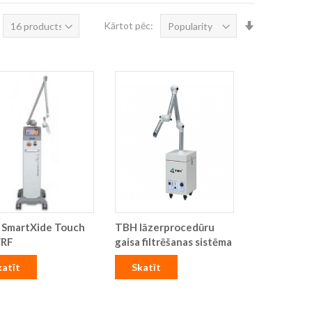
Iestatīt
Kārtot pēc:
augošā
secībā
 SmartXide Touch
TBH lāzerprocedūru
/RF
gaisa filtrēšanas sistēma
katīt
Skatīt