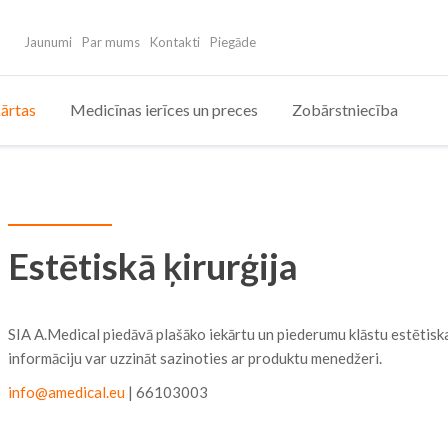
Jaunumi
Par mums
Kontakti
Piegāde
ārtas
Medicīnas ierīces un preces
Zobārstniecība
Estētiskā ķirurģija
SIA A.Medical piedāvā plašāko iekārtu un piederumu klāstu estētiska
informāciju var uzzināt sazinoties ar produktu menedžeri.
info@amedical.eu
| 66103003