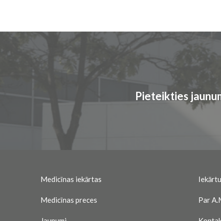
Pieteikties jaun
Medicīnas iekārtas
Iekārtu
Medicīnas preces
Par A.
Jaunumi
Kontak