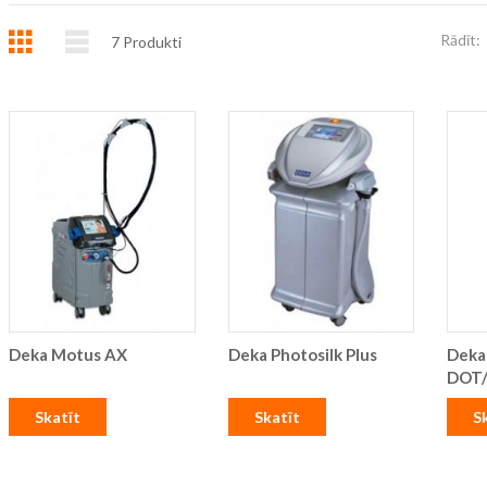
Režģis
Saraksts
Rādīt:
7
Produkti
Deka Motus AX
Deka Photosilk Plus
Deka
DOT
Skatīt
Skatīt
S