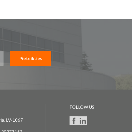
Pieteikties
FOLLOW US
via, LV-1067
 20277153