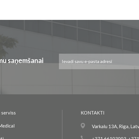
Pieteikties
umu saņemšanai
jaunumu
saņemšanai:
 serviss
KONTAKTI
Medical
Varkalu 13A, Riga, Lat
ti
+371 66103003
,
+371