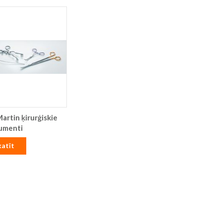
artin ķirurģiskie
rumenti
katīt