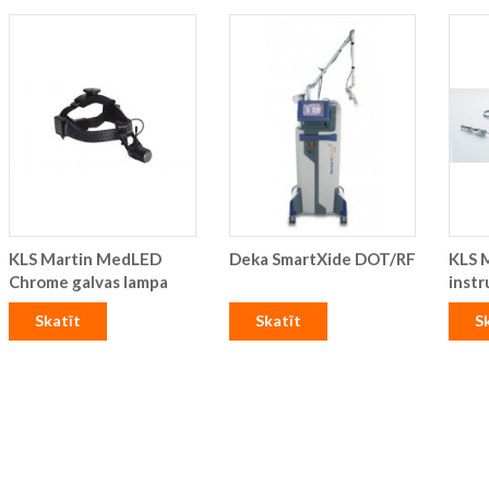
KLS Martin MedLED
Deka SmartXide DOT/RF
KLS M
Chrome galvas lampa
inst
Skatīt
Skatīt
S