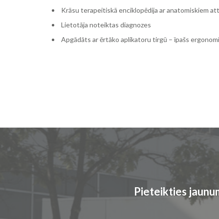
Krāsu terapeitiskā enciklopēdija ar anatomiskiem at
Lietotāja noteiktas diagnozes
Apgādāts ar ērtāko aplikatoru tirgū – īpašs ergonom
Pieteikties jaun