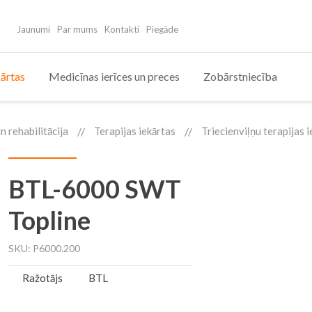
Jaunumi
Par mums
Kontakti
Piegāde
ārtas
Medicīnas ierīces un preces
Zobārstniecība
n rehabilitācija
Terapijas iekārtas
Triecienviļņu terapijas 
BTL-6000 SWT
Topline
SKU
P6000.200
Vairāk
Ražotājs
BTL
informācijas