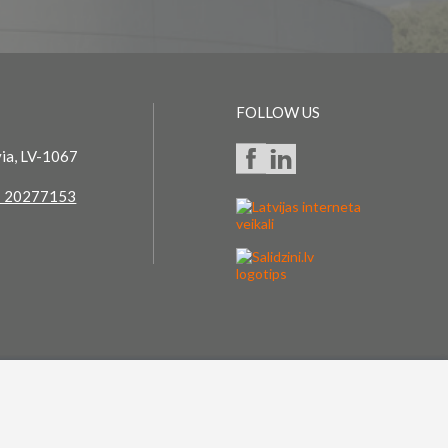
FOLLOW US
via, LV-1067
 20277153