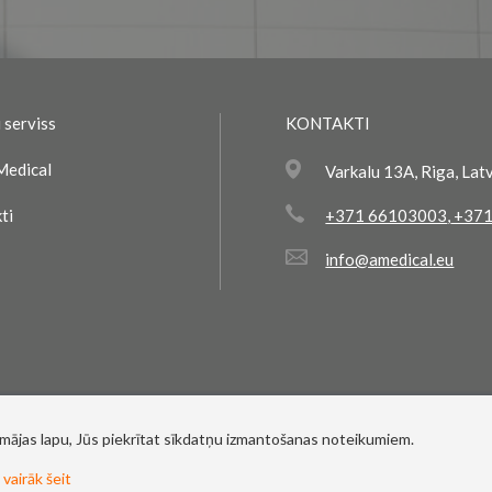
 serviss
KONTAKTI
Medical
Varkalu 13A, Riga, Lat
ti
+371 66103003
,
+371
info@amedical.eu
 mājas lapu, Jūs piekrītat sīkdatņu izmantošanas noteikumiem.
© 2017
 vairāk šeit