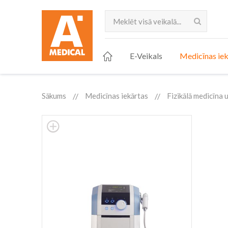
Meklēt
E-Veikals
Medicīnas iek
Sākums
Medicīnas iekārtas
Fizikālā medicīna u
Skip
to
the
end
of
the
images
gallery