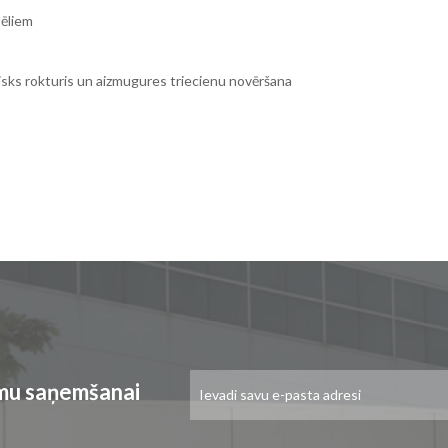
tēliem
isks rokturis un aizmugures triecienu novēršana
Pieteikties
umu saņemšanai
jaunumu
saņemšanai: