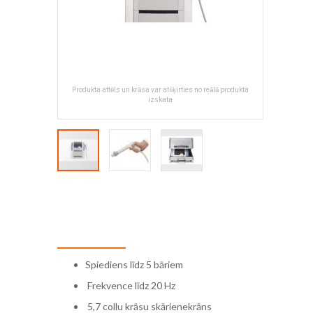
Produkta attēls un krāsa var atšķirties no reālā produkta
izskata
Skip
to
the
beginning
of
the
Spiediens līdz 5 bāriem
images
gallery
Frekvence līdz 20 Hz
5,7 collu krāsu skārienekrāns