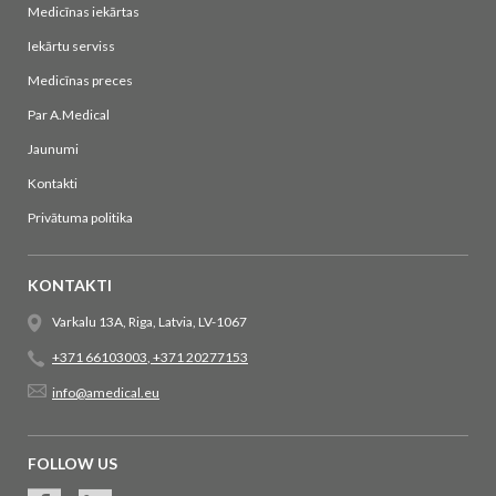
Medicīnas iekārtas
Iekārtu serviss
Medicīnas preces
Par A.Medical
Jaunumi
Kontakti
Privātuma politika
KONTAKTI
Varkalu 13A, Riga, Latvia, LV-1067
+371 66103003
,
+371 20277153
info@amedical.eu
FOLLOW US