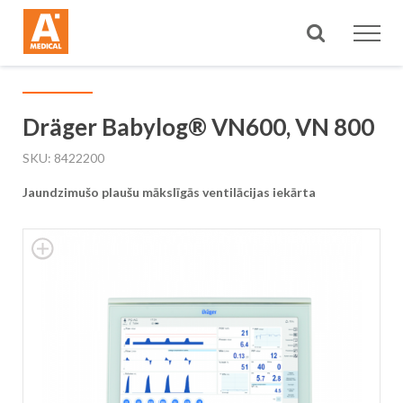
Meklēt
Dräger Babylog® VN600, VN 800
SKU
8422200
Jaundzimušo plaušu mākslīgās ventilācijas iekārta
Skip
to
the
end
of
the
images
gallery