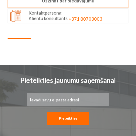
Uzzināt par piedāvājumu
images
gallery
Kontaktpersona:
Klientu konsultants
+371 80703003
Pieteikties jaunumu saņemšanai
Pieteikties
jaunumu
saņemšanai:
Pieteikties