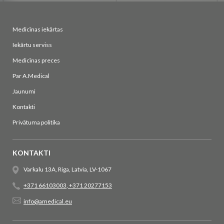
Medicīnas iekārtas
Iekārtu serviss
Medicīnas preces
Par A.Medical
Jaunumi
Kontakti
Privātuma politika
KONTAKTI
Varkalu 13A, Riga, Latvia, LV-1067
+371 66103003
,
+371 20277153
info@amedical.eu