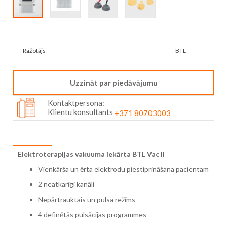
Skip
to
Vairāk
the
Ražotājs
BTL
informācijas
beginning
of
the
Uzzināt par piedāvājumu
images
gallery
Kontaktpersona:
Klientu konsultants
+371 80703003
Elektroterapijas vakuuma iekārta BTL Vac II
Vienkārša un ērta elektrodu piestiprināšana pacientam
2 neatkarīgi kanāli
Nepārtrauktais un pulsa režīms
4 definētās pulsācijas programmes