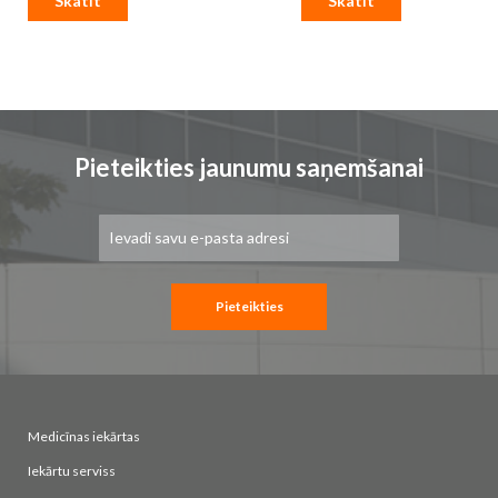
Skatīt
Skatīt
Pieteikties jaunumu saņemšanai
Pieteikties
jaunumu
saņemšanai:
Pieteikties
Medicīnas iekārtas
Iekārtu serviss