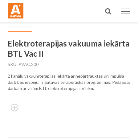
Meklēt
Elektroterapijas vakuuma iekārta
BTL Vac II
SKU
PVAC.200
2 kanālu vakuumterapijas iekārta ar nepārtrauktas un impulsa
darbības iespēju. Ir gatavas terapeitiskās programmas. Pielāgots
darbam ar visām BTL elektroterapijas ierīcēm.
Skip
to
the
end
of
the