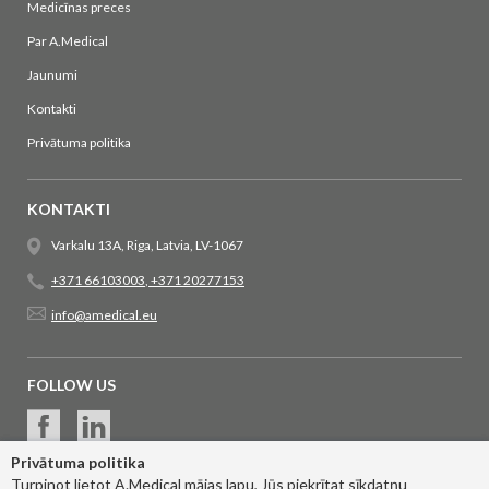
Medicīnas preces
Par A.Medical
Jaunumi
Kontakti
Privātuma politika
KONTAKTI
Varkalu 13A, Riga, Latvia, LV-1067
+371 66103003
,
+371 20277153
info@amedical.eu
FOLLOW US
Privātuma politika
Turpinot lietot A.Medical mājas lapu, Jūs piekrītat sīkdatņu