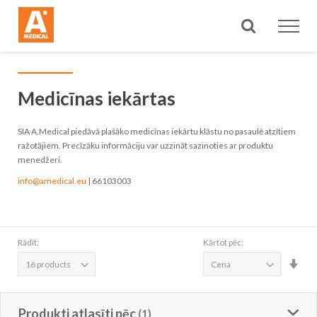
Meklēt
Medicīnas iekārtas
SIA A.Medical piedāvā plašāko medicīnas iekārtu klāstu no pasaulē atzītiem
ražotājiem. Precīzāku informāciju var uzzināt sazinoties ar produktu
menedžeri.
info@amedical.eu
| 66103003
Rādīt:
Kārtot pēc:
Iest
aug
sec
Produkti atlasīti pēc