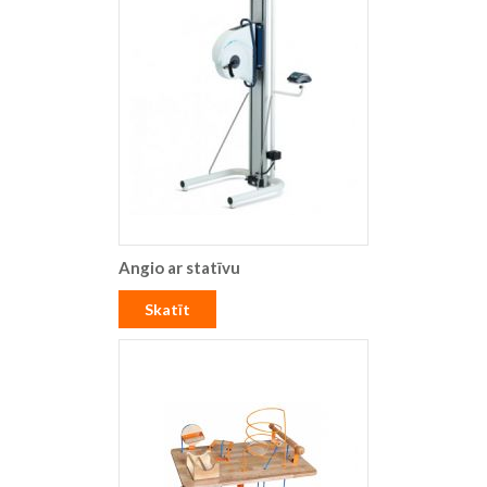
Angio ar statīvu
Skatīt