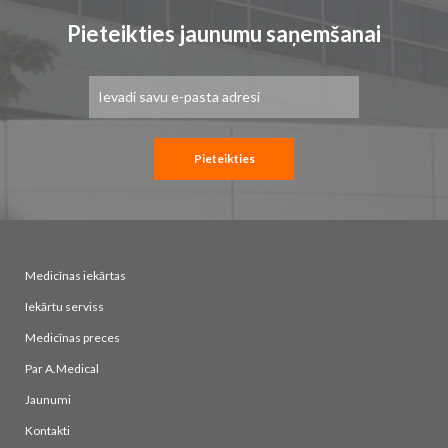
Pieteikties jaunumu saņemšanai
Pieteikties
jaunumu
saņemšanai:
Pieteikties
Medicīnas iekārtas
Iekārtu serviss
Medicīnas preces
Par A.Medical
Jaunumi
Kontakti