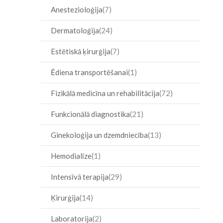
Anestezioloģija
7
Dermatoloģija
24
Estētiskā ķirurģija
7
Ēdiena transportēšanai
1
Fizikālā medicīna un rehabilitācija
72
Funkcionālā diagnostika
21
Ginekoloģija un dzemdniecība
13
Hemodialīze
1
Intensīvā terapija
29
Ķirurģija
14
Laboratorija
2