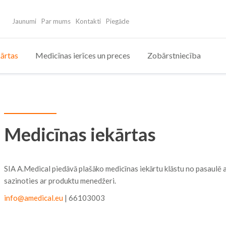
Jaunumi
Par mums
Kontakti
Piegāde
ārtas
Medicīnas ierīces un preces
Zobārstniecība
Medicīnas iekārtas
SIA A.Medical piedāvā plašāko medicīnas iekārtu klāstu no pasaulē a
sazinoties ar produktu menedžeri.
info@amedical.eu
| 66103003