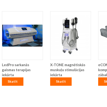
LedPro sarkanās
X-TONE magnētiskās
eCO
gaismas terapijas
muskuļu stimulācijas
kompr
iekārta
iekārta
zāba
Skatīt
Skatīt
S