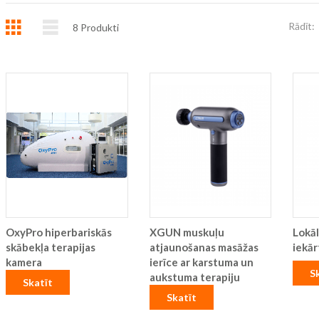
Režģis
Saraksts
Rādīt:
8
Produkti
OxyPro hiperbariskās
XGUN muskuļu
Lokāl
skābekļa terapijas
atjaunošanas masāžas
iekā
kamera
ierīce ar karstuma un
S
aukstuma terapiju
Skatīt
Skatīt