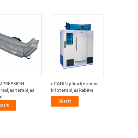
MPRESSION
eCABIN pilna ķermeņa
esijas terapijas
krioterapijas kabīne
ki
Skatīt
katīt