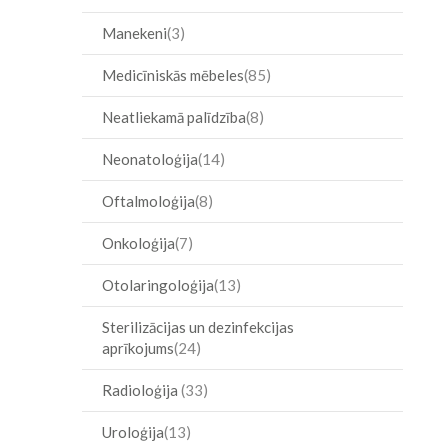
Manekeni
3
Medicīniskās mēbeles
85
Neatliekamā palīdzība
8
Neonatoloģija
14
Oftalmoloģija
8
Onkoloģija
7
Otolaringoloģija
13
Sterilizācijas un dezinfekcijas
aprīkojums
24
Radioloģija
33
Uroloģija
13