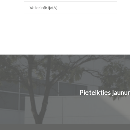
Veterinārija
6
Pieteikties jaun