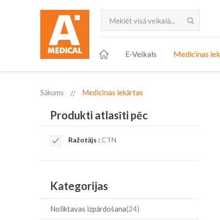
Meklēt
E-Veikals
Medicīnas iek
Sākums
Medicīnas iekārtas
Produkti atlasīti pēc
Remove
Ražotājs
CTN
This
Item
Kategorijas
Noliktavas izpārdošana
24