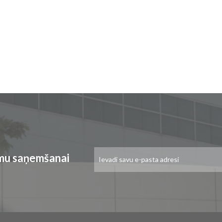
Pieteikties
umu saņemšanai
jaunumu
saņemšanai: