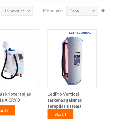
Iestatīt
Kārtot pēc:
augošā
secībā
ās krioterapijas
LedPro Vertical
rta X CRYO
sarkanās gaismas
terapijas sistēma
katīt
Skatīt