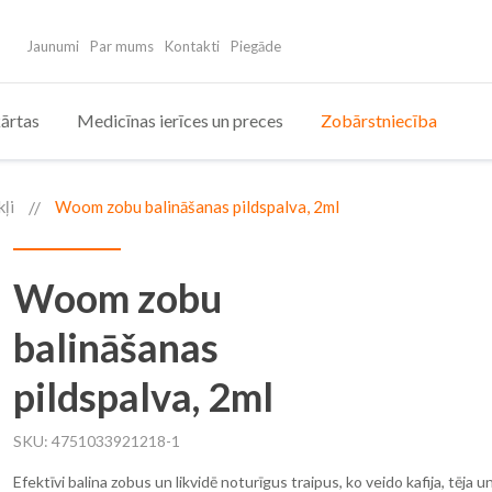
Jaunumi
Par mums
Kontakti
Piegāde
ārtas
Medicīnas ierīces un preces
Zobārstniecība
ļi
Woom zobu balināšanas pildspalva, 2ml
Woom zobu
balināšanas
pildspalva, 2ml
SKU
4751033921218-1
Efektīvi balina zobus un likvidē noturīgus traipus, ko veido kafija, tēja 