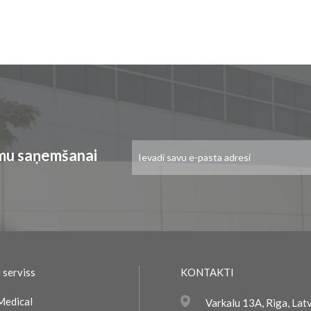
Pieteikties
umu saņemšanai
jaunumu
saņemšanai:
 serviss
KONTAKTI
Medical
Varkalu 13A, Riga, Lat