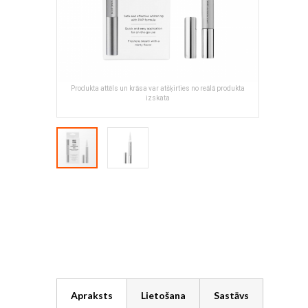
Produkta attēls un krāsa var atšķirties no reālā produkta
izskata
Skip
to
the
beginning
of
the
images
gallery
Apraksts
Lietošana
Sastāvs