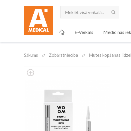
Meklēt
E-Veikals
Medicīnas iek
Sākums
Zobārstniecība
Mutes kopšanas līdzek
Skip
to
the
end
of
the
images
gallery