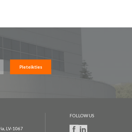
Pieteikties
FOLLOW US
via, LV-1067