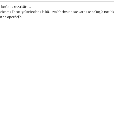
u labākos rezultātus.
cams lietot grūtniecības laikā. Izvairieties no saskares ar acīm; ja notiek 
utes operācija.