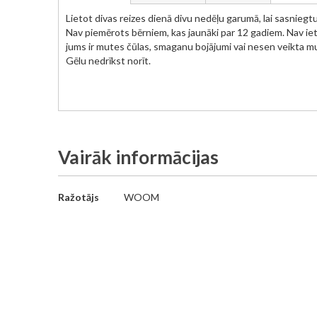
Lietot divas reizes dienā divu nedēļu garumā, lai sasniegt
Nav piemērots bērniem, kas jaunāki par 12 gadiem. Nav ietei
jums ir mutes čūlas, smaganu bojājumi vai nesen veikta m
Gēlu nedrīkst norīt.
Vairāk informācijas
Vairāk
Ražotājs
WOOM
informācijas